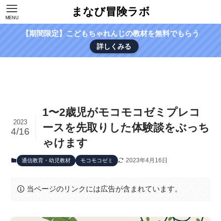
まなび冒険ラボ
MENU
【期間限定】こどもちゃれんじの教材を無料でもらう
詳しくみる
1〜2歳児がモコモコゼミプレコ
2023
ースを先取りした体験談をぶっち
4/16
ゃけます
2023年4月16日
通信教育・幼児教材
モコモコゼミ
当ページのリンクには広告が含まれています。