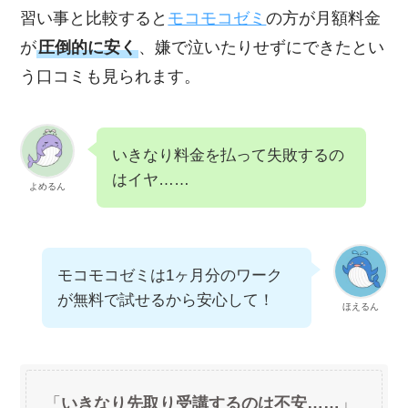
習い事と比較すると
モコモコゼミ
の方が月額料金
が
圧倒的に安く
、嫌で泣いたりせずにできたとい
う口コミも見られます。
いきなり料金を払って失敗するの
はイヤ……
よめるん
モコモコゼミは1ヶ月分のワーク
が無料で試せるから安心して！
ほえるん
「
いきなり先取り受講するのは不安……
」