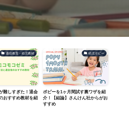
通信教育・幼児教材
幼児ポピー
が難しすぎた！退会
ポピーを1ヶ月間試す裏ワザを紹
こども
のおすすめ教材を紹
介！【結論】さんけん社からがお
意点は
すすめ
ついて