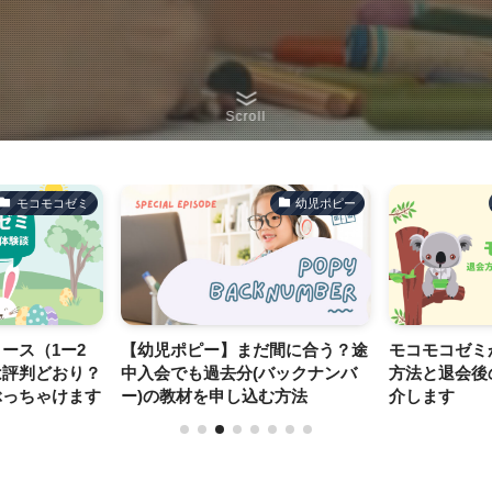
Scroll
モコモコゼミ
幼児ポピー
ース（1ー2
【幼児ポピー】まだ間に合う？途
モコモコゼミ
は評判どおり？
中入会でも過去分(バックナンバ
方法と退会後
ぶっちゃけます
ー)の教材を申し込む方法
介します