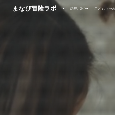
まなび冒険ラボ
幼児ポピー
こどもちゃ