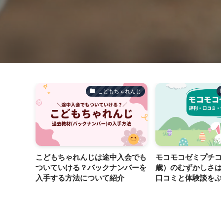
ゃれんじ
こどもちゃれんじ
りでき
こどもちゃれんじは途中入会でも
モコモコゼミプチコ
子をチェ
ついていける？バックナンバーを
歳）のむずかしさ
！
入手する方法について紹介
口コミと体験談を