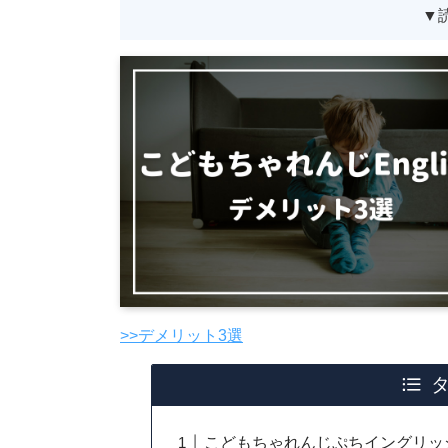
▼
>>デメリット3選
こどもちゃれんじぷちイングリッ