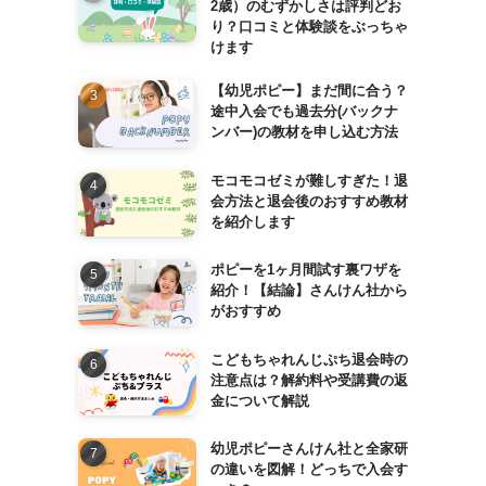
2歳）のむずかしさは評判どお
り？口コミと体験談をぶっちゃ
けます
【幼児ポピー】まだ間に合う？
途中入会でも過去分(バックナ
ンバー)の教材を申し込む方法
モコモコゼミが難しすぎた！退
会方法と退会後のおすすめ教材
を紹介します
ポピーを1ヶ月間試す裏ワザを
紹介！【結論】さんけん社から
がおすすめ
こどもちゃれんじぷち退会時の
注意点は？解約料や受講費の返
金について解説
幼児ポピーさんけん社と全家研
の違いを図解！どっちで入会す