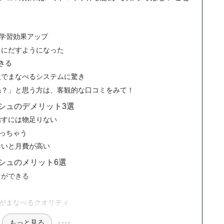
く
で学習効果アップ
口にだすようになった
きる
人でまなべるシステムに驚き
ね？」と思う方は、客観的な口コミをみて！
シュのデメリット3選
指すには物足りない
困っちゃう
ないと月費が高い
シュのメリット6選
けができる
る
数がまなべるクオリティ
もっと見る